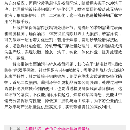
灰充分反应，再用软质毛刷轻刷残留区域，随后用去离子水冲洗干
净。处理后的镀锌带钢需进行钝化处理，喷涂薄层铬酸盐或无铬钝
化液，形成保护膜，防止二次氧化，这一流程也是
镀锌带钢厂家
常
用的补救手段。
后续质量保障需衔接精细处理环节。清洗后的带钢需通过表面
粗糙度检测，确保油污、锌灰彻底清除且表面无损伤，若需涂装，
可先涂刷一层附着力促进剂；若用于焊接，需用砂纸轻磨焊接区
域，增强焊材融合度。冷轧
带钢厂家
批量处理时，可采用连续式清
洗生产线，实现脱脂、除灰、烘干、钝化一体化作业，提升处理效
率与一致性。
解决带钢表面油污与锌灰残留问题，核心在于“精准处理+后续
防护”的双重保障。针对黑退火带钢的油污，需用温和脱脂方式保护
其表面特性；针对镀锌带钢的锌灰，则要在剥离杂质后做好钝化防
护，避免二次损伤。霸州环宇金属制品有限公司强调，处理过程中
既要杜绝强腐蚀药剂的使用，也要通过检测确保残留清除彻底。这
些细节的落实，不仅能消除涂装起泡、焊接缺陷等隐患，更能让带
钢充分发挥原有性能，降低加工损耗与返工成本，为下游企业的生
产效率与产品质量提供坚实支撑，实现带钢资源的高效利用。
上一篇：
实用技巧：教你分辨镀锌带钢质量好...