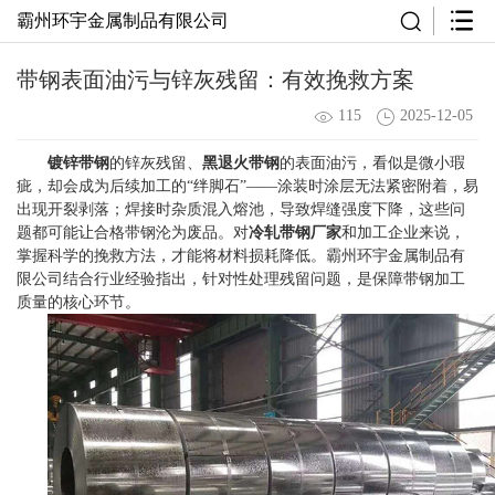
霸州环宇金属制品有限公司
带钢表面油污与锌灰残留：有效挽救方案
115
2025-12-05
镀锌带钢
的锌灰残留、
黑退火带钢
的表面油污，看似是微小瑕
疵，却会成为后续加工的“绊脚石”——涂装时涂层无法紧密附着，易
出现开裂剥落；焊接时杂质混入熔池，导致焊缝强度下降，这些问
题都可能让合格带钢沦为废品。对
冷轧带钢厂家
和加工企业来说，
掌握科学的挽救方法，才能将材料损耗降低。霸州环宇金属制品有
限公司结合行业经验指出，针对性处理残留问题，是保障带钢加工
质量的核心环节。