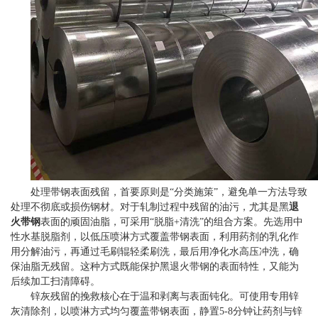
处理带钢表面残留，首要原则是“分类施策”，避免单一方法导致
处理不彻底或损伤钢材。对于轧制过程中残留的油污，尤其是黑
退
火带钢
表面的顽固油脂，可采用“脱脂+清洗”的组合方案。先选用中
性水基脱脂剂，以低压喷淋方式覆盖带钢表面，利用药剂的乳化作
用分解油污，再通过毛刷辊轻柔刷洗，最后用净化水高压冲洗，确
保油脂无残留。这种方式既能保护黑退火带钢的表面特性，又能为
后续加工扫清障碍。
锌灰残留的挽救核心在于温和剥离与表面钝化。可使用专用锌
灰清除剂，以喷淋方式均匀覆盖带钢表面，静置5-8分钟让药剂与锌