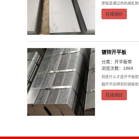
厚板是通过热机械轧制
在线询价
镀锌开平板
分类：
开平板带
浏览次数：1869
到底什么才是开平板呢
器开平后得到的钢板就
在线询价