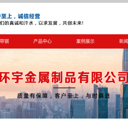
带钢
产品中心
案例展示
新
冷硬带钢
案例展示
公
黑退火带钢
行
镀锌带钢
技
光亮带钢
开平板带
薄壁镀锌管