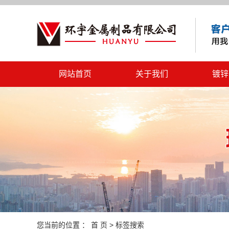
网站首页
关于我们
镀锌
公司简介
营业执照
您当前的位置 ：
首 页
> 标签搜索