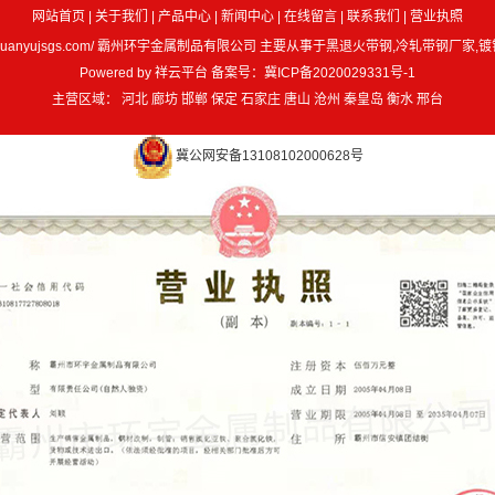
网站首页
|
关于我们
|
产品中心
|
新闻中心
|
在线留言
|
联系我们
|
营业执照
www.bzhuanyujsgs.com/ 霸州环宇金属制品有限公司 主要从事于
黑退火带钢
,
冷轧带钢厂家
,
镀
Powered by 祥云平台 备案号：
冀ICP备2020029331号-1
主营区域：
河北
廊坊
邯郸
保定
石家庄
唐山
沧州
秦皇岛
衡水
邢台
冀公网安备13108102000628号