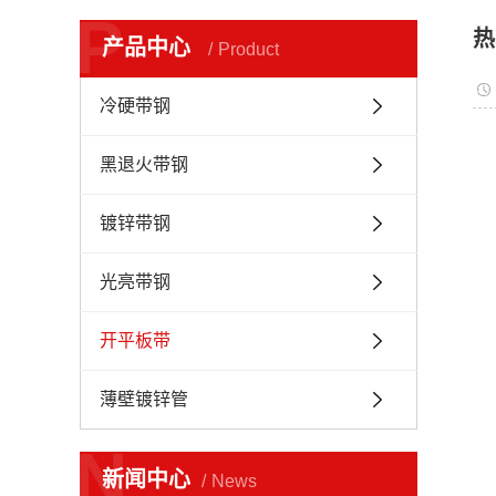
P
热
产品中心
Product
冷硬带钢
黑退火带钢
镀锌带钢
光亮带钢
开平板带
薄壁镀锌管
N
新闻中心
News