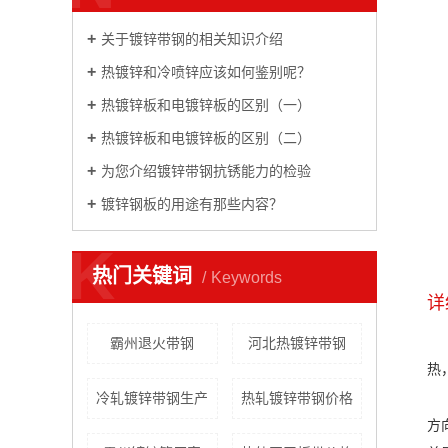
关于镀锌带钢的相关知识介绍
热镀锌和冷喷锌应该如何鉴别呢？
热镀锌板和电镀锌板的区别（一）
热镀锌板和电镀锌板的区别（二）
为您介绍镀锌带钢抗锈能力的检验
镀锌钢板的用途有那些内容？
K
热门关键词
Keywords
详
霸州退火带钢
河北热镀锌带钢
热
冷轧镀锌带钢生产
热轧镀锌带钢价格
方