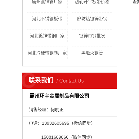
霸州镀锌管厂家
热轧开平板带价格
差
河北不锈钢板带
廊坊热镀锌带钢
河北镀锌带钢厂家
镀锌带钢批发
河北冷硬带钢卷厂家
黑退火钢管
C
联系我们
Contact Us
霸州环宇金属制品有限公司
销售经理：何明正
电话：13932605695（微信同步）
15081689866（微信同步）