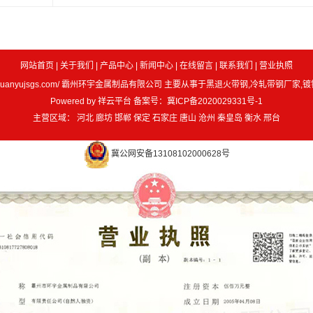
网站首页
|
关于我们
|
产品中心
|
新闻中心
|
在线留言
|
联系我们
|
营业执照
www.bzhuanyujsgs.com/ 霸州环宇金属制品有限公司 主要从事于
黑退火带钢
,
冷轧带钢厂家
,
镀
Powered by 祥云平台 备案号：
冀ICP备2020029331号-1
主营区域：
河北
廊坊
邯郸
保定
石家庄
唐山
沧州
秦皇岛
衡水
邢台
冀公网安备13108102000628号