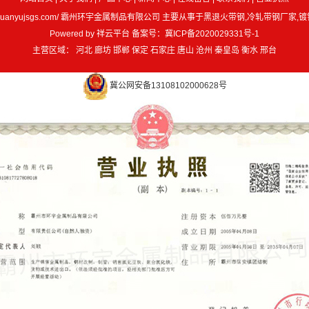
www.bzhuanyujsgs.com/ 霸州环宇金属制品有限公司 主要从事于
黑退火带钢
,
冷轧带钢厂家
,
镀
Powered by 祥云平台 备案号：
冀ICP备2020029331号-1
主营区域：
河北
廊坊
邯郸
保定
石家庄
唐山
沧州
秦皇岛
衡水
邢台
冀公网安备13108102000628号