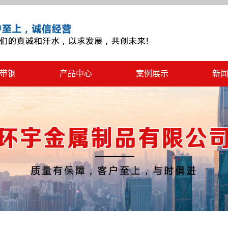
带钢
产品中心
案例展示
新
冷硬带钢
案例展示
公
黑退火带钢
行
镀锌带钢
技
光亮带钢
开平板带
薄壁镀锌管